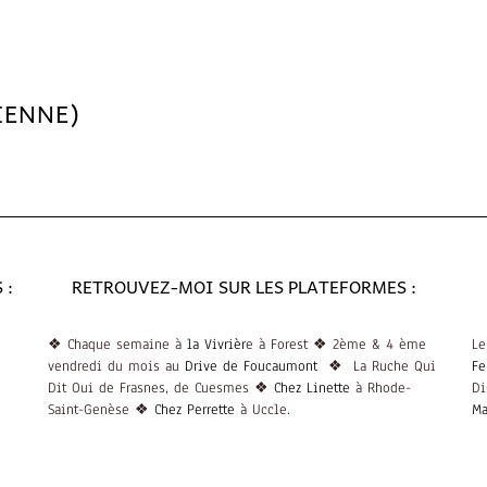
IENNE)
 :
RETROUVEZ-MOI SUR LES PLATEFORMES :
❖ Chaque semaine à
la Vivrièr
e à Forest ❖ 2ème & 4 ème
Le
vendredi du mois au
Drive de Foucaumont
❖ La Ruche Qui
Fe
Dit Oui de Frasnes, de Cuesmes ❖
Chez Linette
à Rhode-
Di
Saint-Genèse ❖
Chez Perrette
à Uccle.
M