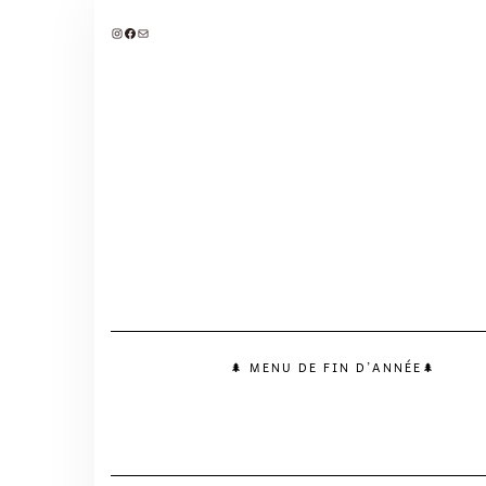
Skip
to
INSTAGRAM
FACEBOOK
MAIL
content
🌲 MENU DE FIN D’ANNÉE🌲