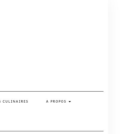
TITLE
OF
WIDGET.
S CULINAIRES
A PROPOS