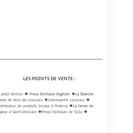
LES POINTS DE VENTE :
 petit dernier ❖
Proxy Delhaize Enghien
❖
La Blanche
rme
de Bois-de-Lessines ❖Intermarché Lessines ❖
stributeur de produits locaux à Flobecq ❖
La Cense du
ayeur
à Saint-Ghislain ❖Proxy Delhaize de Silly ❖