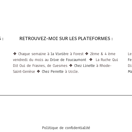
 :
RETROUVEZ-MOI SUR LES PLATEFORMES :
❖ Chaque semaine à
la Vivrièr
e à Forest ❖ 2ème & 4 ème
Le
vendredi du mois au
Drive de Foucaumont
❖ La Ruche Qui
Fe
Dit Oui de Frasnes, de Cuesmes ❖
Chez Linette
à Rhode-
Di
Saint-Genèse ❖
Chez Perrette
à Uccle.
M
Politique de confidentialité