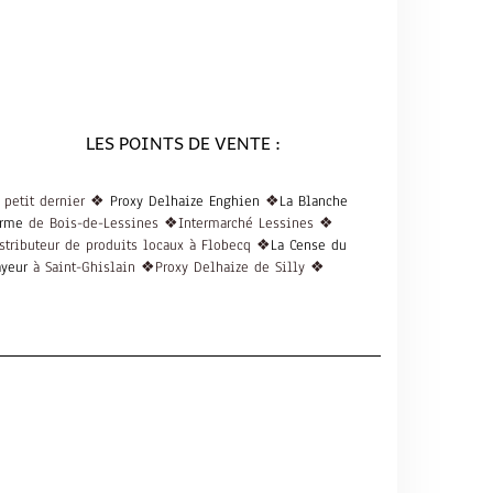
LES POINTS DE VENTE :
 petit dernier ❖
Proxy Delhaize Enghien
❖
La Blanche
rme
de Bois-de-Lessines ❖Intermarché Lessines ❖
stributeur de produits locaux à Flobecq ❖
La Cense du
ayeur
à Saint-Ghislain ❖Proxy Delhaize de Silly ❖