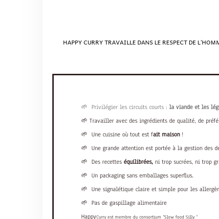
HAPPY CURRY TRAVAILLE DANS LE RESPECT DE L’HOMM
🌱 Privilégier les circuits courts :
la viande et les l
🌱 Travailler avec des ingrédients de qualité, de préfé
🌱 Une cuisine où tout est f
ait maison
!
🌱 Une grande attention est portée à la gestion des dé
🌱 Des recettes
équilibrées,
ni trop sucrées, ni trop g
🌱 Un packaging sans emballages superflus.
🌱 Une signalétique claire et simple pour les allergè
🌱 Pas de gaspillage alimentaire
Happy
Curry est membre du consortium “Slow food Silly “