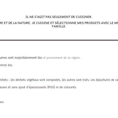
IL NE S’AGIT PAS SEULEMENT DE CUISINER.
E ET DE LA NATURE. JE CUISINE ET SÉLECTIONNE MES PRODUITS AVEC LE 
FAMILLE.
égumes sont majoritairement bio
et proviennent de la région.
rence bio.
chets : les déchets végétaux sont compostés, les autres sont triés. Les épluchures de c
rasses et sans ajout d’épaississants (MSG) ni de colorants.
nes.